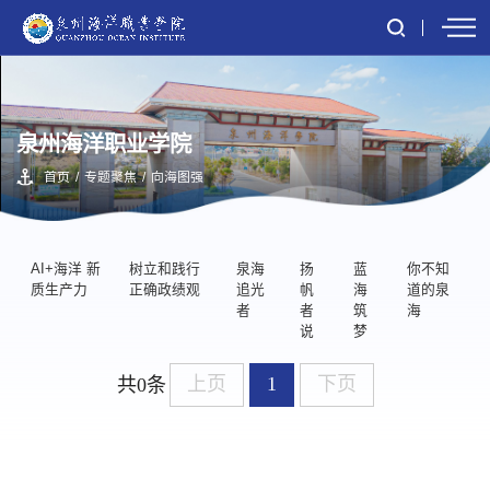
泉州海洋职业学院
首页
/
专题聚焦
/
向海图强
AI+海洋 新
树立和践行
泉海
扬
蓝
你不知
质生产力
正确政绩观
追光
帆
海
道的泉
者
者
筑
海
说
梦
上页
1
下页
共0条