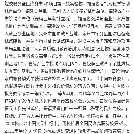
院校服务全民终身学习”项目第一批实验校、福建省首批现代学徒制
试点单位、福建省首批“二元制”人才培养模式试点单位、福建省产业
学院试点单位（连续三年获批立项）、福建省海洋与渔业局水产技
术推广定点培训基地、福建省“终身学习品牌项目校“、福建省退役军
人就业创业园地、泉州市国防教育基地，泉州市军分区国防后备班
试点院校，福建省精准征兵试点院校、退役军人事务部和交通部海
事局全国退役军人高素质船员教育培训“浪花联盟”发起校和首期承办
校等。建有省级双高专业群1个，省级示范专业1个，省级生产性实
训基地1个，省级产业学院试点项目3个，省级职业教育示范性虚拟
仿真实训基地1个，省级职业教育精品在线开放课程5门。“四轮驱动”
素质教育模式荣获福建省校园文化建设成果奖。《中国教育报》专
题报道学校践行社会主义核心价值观的感恩教育；获得福建省职业
教育教学成果一等奖1项，二等奖4项。2016年至今连续九年直招士
官和参军入伍人数均超过泉州市高校总数的50%，四次获得福建省
征兵工作先进单位，是福建省内唯一一所获此殊荣的民办高校。在
权威的第三方大学排行榜中，我校均位列同类院校百强。其中，在
2026校友会中国大学排行中，我校位居全国民办高职院校第5名。
2021年学校以“优良”的成绩通过交通运输部海事局航海教育培训质