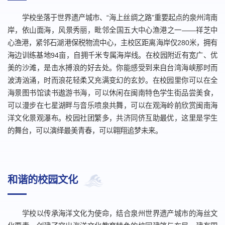
学校坐落于世界遗产城市、“海上丝绸之路”重要起点的泉州湾南
岸，依山面海，风景秀丽，毗邻全国五大中心渔港之一——祥芝中
心渔港，紧邻石湖港保税物流中心，主校区距离海岸仅280米，拥有
海边训练基地94亩，自拥千米专属海岸线。在校园附近有宽广、优
美的沙滩，是击水搏浪的好去处。你能感受到来自台湾海峡那时而
波涛汹涌，时而浪花轻柔又充满变幻的玄妙。在校园里你可以在全
海景图书馆读书遨游书海，可以休闲在闽南特色学生街品尝美食，
可以漫步在七星湖畔与音乐喷泉共舞，可以在观海岭前欣赏闽南海
洋文化景观瀑布。校园社团繁多，共济同侪互助最优，这里是学生
的舞台，可以演绎最美青春，可以翱翔追梦未来。
和谐的校园文化
学校以传承海洋文化为使命，结合泉州世界遗产城市的海丝文