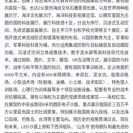
化要素，创建了突出海洋文化教育特色的校园建筑与布局，建有国
内首屈一指、长达2公里的海丝文化石雕景观长廊，以及世界特种船
展示厅、海洋文化展示厅、海洋科技影视展览馆、以拥军爱国为主
题的国防科技展厅，展厅科技感十足，分设为序厅、沉浸式互动空
间、先进武器装备展示、自主学习平台和学校光荣榜五个展区，采
用开放式单流线形式和错落有致的布局，以国防教育为主，军事知
识、军事科技科普为辅，充分运用集成控制与目标捕获及自动跟踪
功能、沉浸式空间立体成像技术、数字流水屏等高科技现代化技
术，通过视频、图片、文字、模型、VR互动等方式，展示国防与科
学、战争与和平等方面的知识。建有国防军事训练场，总占地面积
6000平方米，内设有400米障碍场、单双杠、泥水坑、极限训练
场、小型战术场（轮胎墙、油桶、小土坡、战术街区）、特色猎人
训练场、心理行为训练器等多个项目设施设备。配置有专业的战术
对抗模拟装。建有以海权为主题的党建思政成果馆——海权红馆。
在展馆的中央设直径8米的圆形电子沙盘，重点展示我国近三百万平
方公里蓝色国土的壮阔景象，特别展示我国南海九段线、以及出海
口岛链、钓鱼岛、台湾等主要岛屿。用历史的视角贯通过去、现在
和未来，LED沙盘上郑和下西洋船队、“山东号”航母舰队和最先进的