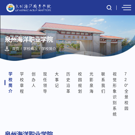
泉州海洋职业学院
首页
/
学校概况
/
学校简介
学
学
创
现
大
历
校
光
联
视
7
校
校
办
任
事
史
园
影
系
觉
2
简
章
人
领
记
沿
规
泉
我
形
0°
介
程
导
革
划
海
们
象
全
识
景
别
校
系
园
统
泉州海洋职业学院