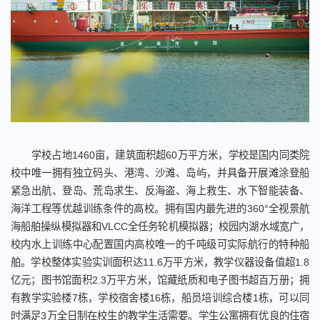
学校占地1460亩，建筑面积超60万平方米，学校是国内同类院
校中唯一拥有独立码头、港湾、沙滩、岛屿，并具备开展滩涂登船
紧急出航、登岛、荒岛求生、反海盗、海上救生、水下智能装备、
海洋工程等优越训练条件的高校。拥有国内最先进的360°全视景航
海船舶操纵模拟器和VLCC全任务轮机模拟器；校园内湖水域宽广，
校内水上训练中心配置国内高校唯一的千吨级可实际航行的特种船
舶。学校整体实验实训面积达11.6万平方米，教学仪器设备值超1.8
亿元；图书馆面积2.3万平方米，馆藏纸质和电子图书超百万册；拥
有教学实验楼7栋，学校宿舍楼16栋，船员培训综合楼1栋，可以同
时满足3万全日制在校生的教学生活需要。学生公寓拥有优良的住宿