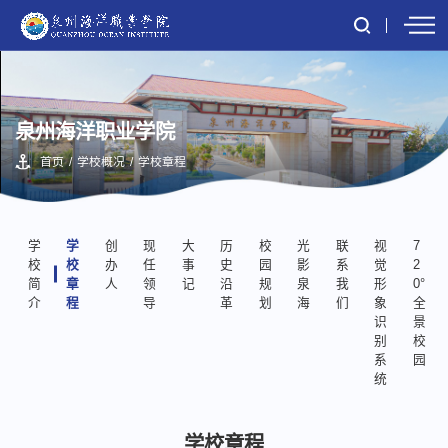
泉州海洋职业学院
首页
/
学校概况
/
学校章程
学
学
创
现
大
历
校
光
联
视
7
校
校
办
任
事
史
园
影
系
觉
2
简
章
人
领
记
沿
规
泉
我
形
0°
介
程
导
革
划
海
们
象
全
识
景
别
校
系
园
统
学校章程