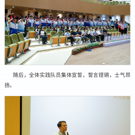
随后，全体实践队员集体宣誓，誓言铿锵，士气昂
扬。