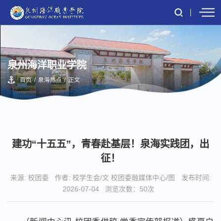
泉州海洋职业学院
首页
/
泉海热点
/
正文
建功“十五五”，青春赴基层！泉海实践团，出
征！
来源: 校团委
作者: 校学生会/文 校团委融媒体中心/图
发布时间:
2026-07-04
浏览次数：
50
次