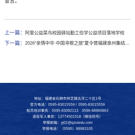
誓言。
上一篇：
阿里公益菜鸟校园驿站勤工俭学公益项目落地学校
下一篇：
2026“亲情中华·中国寻根之旅”夏令营福建泉州集结营在我校正式启动
地址：福建省石狮市祥芝镇古浮二十区1号
官方电话：0595-83015559 / 0595-83015559
船员培训事务：0595-83092113 0596-88960863
退役军人事务：13774501518（微信同号）
举报邮箱：yj02@qzoiedu.com
举报电话：（0595）88983105