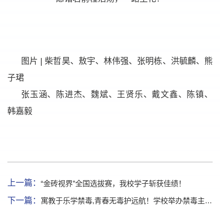
图片 | 柴哲昊、敖宇、林伟强、张明栋、洪毓麟、熊
子珺
张玉涵、陈进杰、魏斌、王贤乐、戴文鑫、陈镇、
韩嘉毅
上一篇：
“金砖视界”全国选拔赛，我校学子斩获佳绩！
下一篇：
寓教于乐学禁毒,青春无毒护远航！学校举办禁毒主题游园会