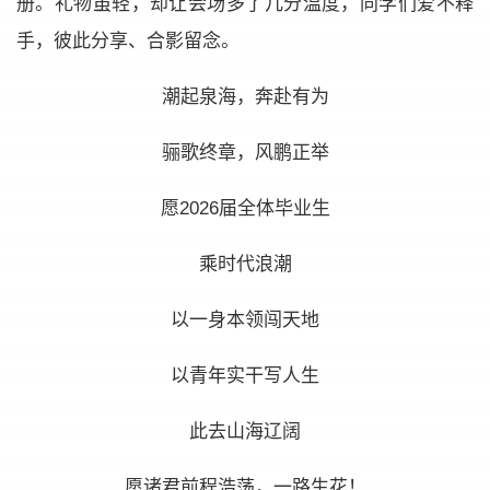
册。礼物虽轻，却让会场多了几分温度，同学们爱不释
手，彼此分享、合影留念。
潮起泉海，奔赴有为
骊歌终章，风鹏正举
愿2026届全体毕业生
乘时代浪潮
以一身本领闯天地
以青年实干写人生
此去山海辽阔
愿诸君前程浩荡，一路生花！