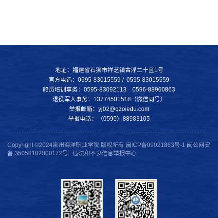
地址：福建省石狮市祥芝镇古浮二十区1号
官方电话：0595-83015559 / 0595-83015559
船员培训事务：0595-83092113 0596-88960863
退役军人事务：13774501518（微信同号）
举报邮箱：yj02@qzoiedu.com
举报电话：（0595）88983105
Copyright ©2024泉州海洋职业学院 版权所有 闽ICP备09021863号-1 闽公网安
备 35058102000172号 违法和不良信息举报中心