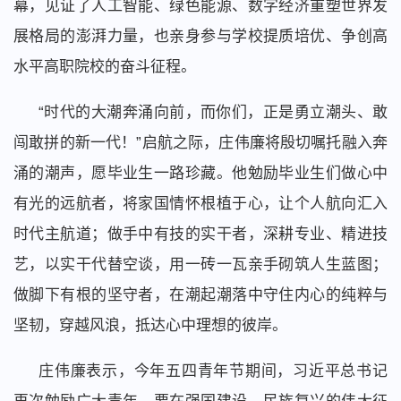
幕，见证了人工智能、绿色能源、数字经济重塑世界发
展格局的澎湃力量，也亲身参与学校提质培优、争创高
水平高职院校的奋斗征程。
“时代的大潮奔涌向前，而你们，正是勇立潮头、敢
闯敢拼的新一代！”启航之际，庄伟廉将殷切嘱托融入奔
涌的潮声，愿毕业生一路珍藏。他勉励毕业生们做心中
有光的远航者，将家国情怀根植于心，让个人航向汇入
时代主航道；做手中有技的实干者，深耕专业、精进技
艺，以实干代替空谈，用一砖一瓦亲手砌筑人生蓝图；
做脚下有根的坚守者，在潮起潮落中守住内心的纯粹与
坚韧，穿越风浪，抵达心中理想的彼岸。
庄伟廉表示，今年五四青年节期间，习近平总书记