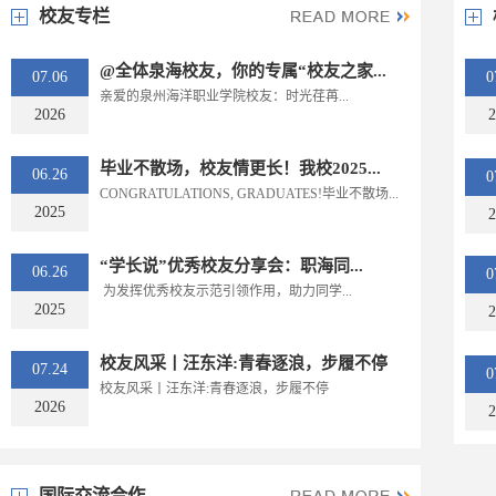
校友专栏
@全体泉海校友，你的专属“校友之家...
07.06
0
亲爱的泉州海洋职业学院校友：时光荏苒...
2026
2
毕业不散场，校友情更长！我校2025...
06.26
0
CONGRATULATIONS, GRADUATES!毕业不散场...
2025
2
“学长说”优秀校友分享会：职海同...
06.26
0
为发挥优秀校友示范引领作用，助力同学...
2025
2
校友风采丨汪东洋:青春逐浪，步履不停
07.24
0
校友风采丨汪东洋:青春逐浪，步履不停
2026
2
国际交流合作