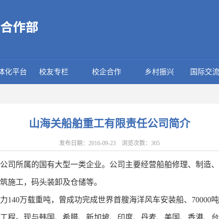
体化平台
校友专栏
校企合作
乡村振兴
国际交
山海关船舶重工有限责任公司简介
发布日期：2016-09-23 浏览次数：
305
公司所属的国有大型一类企业。公司主要经营船舶修理、制造、
筑施工，码头装卸及仓储等。
40万载重吨，曾成功完成世界首艘海洋风车安装船、70000吨举力
舶的建造工程。现与韩国、希腊、新加坡、印度、丹麦、美国、香港、