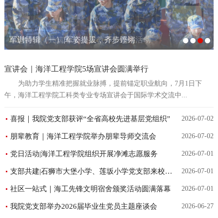
入学教育|海洋工程学院开展专业介绍
军训特辑（一）|军姿提拔，齐步铿锵
感恩师情，共筑未来|海工教师节系列活动
海工组织开展“开学第一课”
宣讲会｜海洋工程学院5场宣讲会圆满举行
为助力学生精准把握就业脉搏，提前锚定职业航向，7月1日下
午，海洋工程学院工科类专业专场宣讲会于国际学术交流中...
喜报｜我院党支部获评“全省高校先进基层党组织”
2026-07-02
朋辈教育｜海洋工程学院举办朋辈导师交流会
2026-07-02
党日活动|海洋工程学院组织开展净滩志愿服务
2026-07-01
支部共建|石狮市大堡小学、莲坂小学党支部来校交流
2026-07-01
社区一站式｜海工先锋文明宿舍颁奖活动圆满落幕
2026-07-01
我院党支部举办2026届毕业生党员主题座谈会
2026-06-27