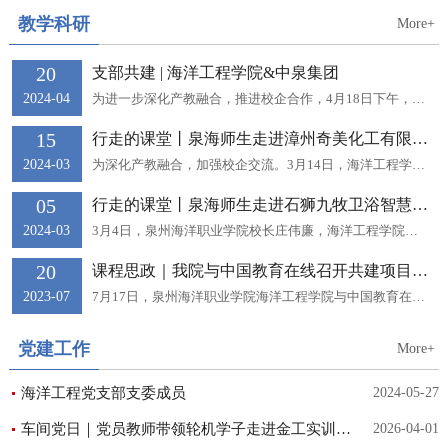
教学科研
More+
20
支部共建 | 海洋工程学院&中泉集团
2024-04
为进一步深化产教融合，推进校企合作，4月18日下午，海洋工程学院党支部与中泉集团船务分公司党支部、国际海员党支部开展“校企共建聚合力，产教融合促发展”共建交流活动。海洋工程学院党支部书记周甜，辅导员陈贤、廖闽带领“双泉”订单班7名学生代表等参与此次活动。中泉集团船务分公司党支部委员、副经理庄文显带领我院师生参观了中泉集团荣誉室、船务分公司办公区域及多媒体教室等，介绍了中泉集团发展历程和船务分公司外派海员业务，...
15
行走的课堂丨泉海师生走进漳州奇美化工有限公司
2024-03
为深化产教融合，加强校企交流。3月14日，海洋工程学院院长陈景锋，党支部书记周甜、副书记俞建梁，石油化工技术专业负责人刘桃凤，辅导员叶雅彬、陈书军带领14名学生共赴漳州奇美化工有限公司开展“行走的课堂-海洋工程学院专业实践教学”活动。漳州奇美化工有限公司行政部处长陈郁芬，人资总务课主任林伟鸿、副主任陈燕贞，财资法课主任黄振到，人资股行政人事江贤炜，PC主管熊智辉参与接待。首先，双方在会议室开展了现场座谈会。...
05
行走的课堂丨泉海师生走进石狮九牧卫浴智慧产业园
2024-03
3月4日，泉州海洋职业学院校长庄伟廉，海洋工程学院院长陈景锋、党支部书记周甜、副书记俞建梁，对外合作部就业创业中心主任黄海斌，九牧订单班辅导员黄明芳、黄婷婷带领12名学生代表到石狮九牧卫浴智慧产业园开展“行走的课堂-海洋工程学院专业实践教学”学校师生在石狮九牧卫浴智慧产业园经理张恩平的带领下，参观了九牧绿色黑灯工厂，九牧绿色黑灯工厂是九牧集团整合了全球多方领先资源，经过不断改造升级和迭代优化，已经发展成为全球数智化标杆工厂。...
20
课程思政｜我院与中国教育在线召开共建项目推进会
2023-07
7月17日，泉州海洋职业学院海洋工程学院与中国教育在线平台开展的“课程思政专业元素库资源共建项目"推进会在线上召开。学院全体教师参会，中国教育在线平台教研部李依蓉、技术部汪燕主讲。会上，李依蓉从职业教育课程思政建设背景、数字化课程思政建设体系及课程思政校本元素库共建路径三个方面展开介绍，并对院校在推进课程思政建设过程中面临的主要问题进行分析。李依蓉在会上强调了建设“课程思政校本元素库”的重要意义，同时对资源库共建流程的节点进行重点讲解。...
党建工作
More+
海洋工程党支部支委成员
2024-05-27
车间党日｜党员教师带领轮机学子走进金工实训车间
2026-04-01