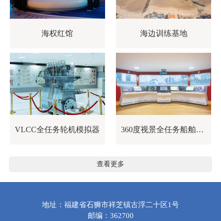
海权红馆
海边训练基地
VLCC全任务轮机模拟器
360度视景全任务船舶操纵模拟器
查看更多
地址：福建省石狮市祥芝镇古浮二十区1号
邮编：362700