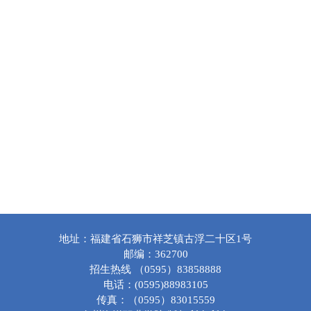
地址：福建省石狮市祥芝镇古浮二十区1号
邮编：362700
招生热线 （0595）83858888
电话：(0595)88983105
传真：（0595）83015559