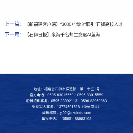
上一篇：
【新福建客户端】“3000+”岗位“职引”石狮高校人才
下一篇：
【石狮日报】泉海千名师生竞逐AI蓝海
地址：福建省石狮市祥芝镇古浮二十区1号
官方电话：0595-83015559 / 0595-83015559
船员培训事务：0595-83092113 0596-88960863
退役军人事务：13774501518（微信同号）
举报邮箱：yj02@qzoiedu.com
举报电话：（0595）88983105