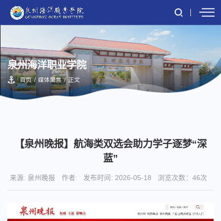
泉州海洋职业学院
首页
/
媒体聚焦
/
正文
【泉州晚报】航海类双选会助力学子逐梦“深
蓝”
来源: 泉州晚报
作者:
发布时间: 2026-05-18
浏览次数：
46
次